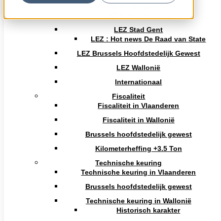
Low Emission Zone
Geen reacties om weer te geven.
LEZ Stad Antwerpen
Volgen
Volgen
LEZ Stad Gent
LEZ : Hot news De Raad van State
LEZ Brussels Hoofdstedelijk Gewest
LEZ Wallonië
Infos
Internationaal
BEHVA vzw
Fiscaliteit
Buro & Design Center Esplanade 1 - Postbox 51
Fiscaliteit in Vlaanderen
(loc.524b) 1020 Brussels
Bank : BE83 0012 6534 7115
Fiscaliteit in Wallonië
VAT : BE 0435.957.689
Brussels hoofdstedelijk gewest
Kilometerheffing +3.5 Ton
Technische keuring
Contact
Technische keuring in Vlaanderen
Tel :
02 377 13 46
Brussels hoofdstedelijk gewest
Email :
sec@behva.be
Technische keuring in Wallonië
Historisch karakter
Van Ma t/m Do – 09-12 u en 13-16 u