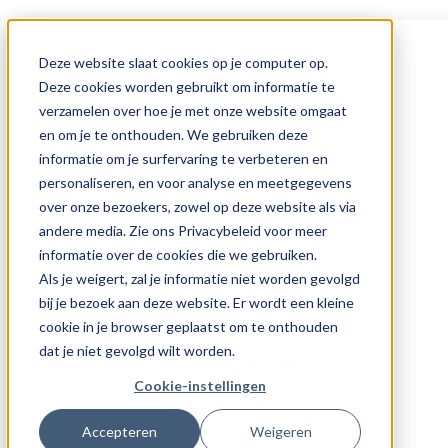
ANDRE COCQUYT
Deze website slaat cookies op je computer op.
Home
door
Thierry Techy
|
jul 29, 2026
Deze cookies worden gebruikt om informatie te
Verzekeringen
verzamelen over hoe je met onze website omgaat
Zoeken
Supporter worden
en om je te onthouden. We gebruiken deze
Zoeken
Supporter worden
informatie om je surfervaring te verbeteren en
Ik ben een club
Articles récents
personaliseren, en voor analyse en meetgegevens
Professioneel lid worden
over onze bezoekers, zowel op deze website als via
MEER DAN 30.000 HANDTEKENINGEN ACHTER
Onze leden
andere media. Zie ons Privacybeleid voor meer
DE HAND NAAR HET VLAAMS PARLEMENT
Aangesloten Clubs
informatie over de cookies die we gebruiken.
PETITIE WEGENVIGNET
Premium Partners
Als je weigert, zal je informatie niet worden gevolgd
OP 1 JULI HEBBEN WE OPNIEUW ACTIE
ONDERNOMEN ROND HET AANGEKONDIGDE
bij je bezoek aan deze website. Er wordt een kleine
Oldtimer Qualified Member
WEGENVIGNET.
cookie in je browser geplaatst om te onthouden
Professional Members
OVERLEG MET VLAAMS BELANG
dat je niet gevolgd wilt worden.
BEHVA VRAAGT PROPORTIONELE AANPAK BIJ
Reglementering
GEPLANDE INVOERING VAN WEGENVIGNET
Lobbying
Cookie-instellingen
Nationale en regionale lobbying
Commentaires récents
Europese Lobbying
Accepteren
Weigeren