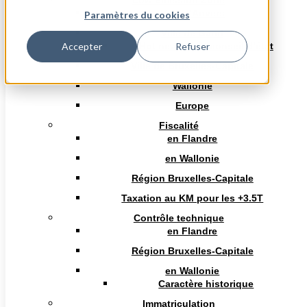
Low Emission Zone
177
Ville d’Anvers
Paramètres du cookies
Ville de Gand
Hot news arrêt conseil d’état
Accepter
Refuser
Adresse
Ville de Bruxelles-Capitale
ROUTE D'OCQUIER 1A
5590 PESSOUX
Wallonie
Europe
Site web
Fiscalité
http://www.101airborne.be
en Flandre
en Wallonie
Région Bruxelles-Capitale
Téléphone
Taxation au KM pour les +3.5T
Contrôle technique
en Flandre
E-mail
Région Bruxelles-Capitale
en Wallonie
info@101airborne.be
Caractère historique
Immatriculation