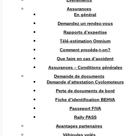
Événements
Assurances
Cotisation
En général
35€
Demandez un rendez-vous
Rapports d’expertise
Télé-estimation Omnium
Personne de contact : LOMBA PHILIPPE
Comment procède-t-on?

Que faire en cas d’accident
Numéro de téléphone :
Assurances – Conditions générales

Demande de documents
Demande d’attestation Cyclomoteurs
Adresse email :
Perte de documents de bord

info@101airborne.be
Fiche d’identification BEHVA
Numéro de GSM :
Passeport FIVA

+32475663985
Rally PASS
Adresse :
Avantages partenaires
Véhicules volés
RUE DU SOLEIL LEVANT 2 5361 SCY