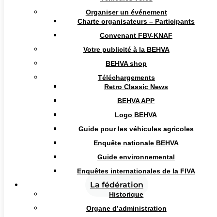
Organiser un événement
Charte organisateurs – Participants
Convenant FBV-KNAF
Votre publicité à la BEHVA
BEHVA shop
Suivre
Téléchargements
Suivre
Retro Classic News
BEHVA APP
Logo BEHVA
Infos
Guide pour les véhicules agricoles
Enquête nationale BEHVA
BEHVA asbl
Buro & Design Center Esplanade 1 - Postbox 51
Guide environnemental
(loc.524b) 1020 Brussels
Banque : BE83 0012 6534 7115
Enquêtes internationales de la FIVA
TVA : BE 0435.957.689
La fédération
Historique
Organe d’administration
Contact