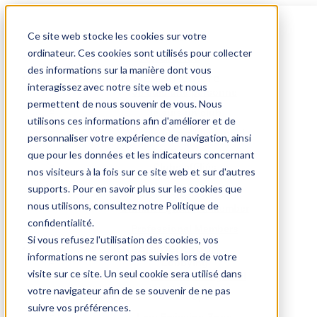
Ce site web stocke les cookies sur votre
Accueil
CLUBS
ordinateur. Ces cookies sont utilisés pour collecter
Assurance
des informations sur la manière dont vous
Devenir membre
interagissez avec notre site web et nous
Je suis une personne
permettent de nous souvenir de vous. Nous
Je suis un club
utilisons ces informations afin d'améliorer et de
Je suis un professionnel
personnaliser votre expérience de navigation, ainsi
Affiliés
que pour les données et les indicateurs concernant
Clubs affiliés
nos visiteurs à la fois sur ce site web et sur d'autres
Premium Partners
supports. Pour en savoir plus sur les cookies que
101 AB 326
nous utilisons, consultez notre Politique de
Oldtimer Qualified Member
ENGINEERS
confidentialité.
Professional Members
ASBL
Si vous refusez l'utilisation des cookies, vos
Réglementation
informations ne seront pas suivies lors de votre
Lobbying
visite sur ce site. Un seul cookie sera utilisé dans
National et régional
votre navigateur afin de se souvenir de ne pas
Européen
BEHVA ID
suivre vos préférences.