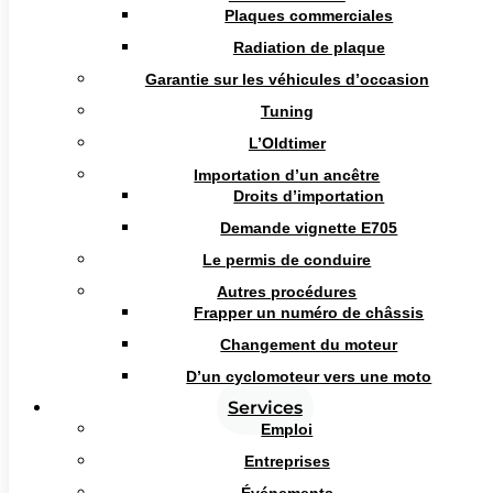
Plaques commerciales
But du club
Radiation de plaque
La restauration et la conservation des véhicules
Garantie sur les véhicules d’occasion
militaires alliés de la Seconde Guerre mondiale ainsi
Tuning
que l'équipement porté par les Libérateurs de notre
pays (Matériel Para US 44)
L’Oldtimer
Importation d’un ancêtre
Droits d’importation
Véhicules
Demande vignette E705
Véhicules militaires alliés de la Seconde Guerre
Le permis de conduire
mondiale
Autres procédures
Frapper un numéro de châssis
Marques
Changement du moteur
D’un cyclomoteur vers une moto
Services
Langue
Emploi
Entreprises
French