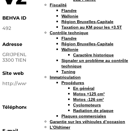
Fiscalité
Flandre
Wallonie
BEHVA ID
Région Bruxelles-Capitale
Taxation au KM pour les +3.5T
492
Contrôle technique
Flandre
Région Bruxelles-Capitale
Adresse
Wallonie
GRIJPENLAAN 29
Caractère historique
3300 TIENEN
Signaler un problème au contrôle
technique
Tuning
Site web
Immatriculation
Procédures
http://www.ihcsteyr.tk
En général
Motos +125 cm³
Motos -126 cm³
Cyclomoteurs
Téléphone
Radiation de plaque
Plaques commerciales
Garantie sur les véhicules d’occasion
L’Oldtimer
E-mail