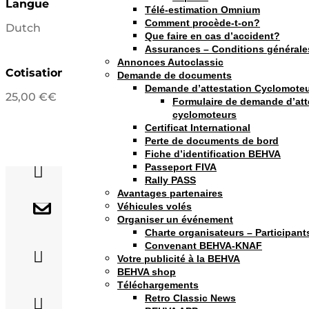
Langue
Télé-estimation Omnium
Comment procède-t-on?
Dutch
Que faire en cas d’accident?
Assurances – Conditions générale
Annonces Autoclassic
Cotisation
Demande de documents
Demande d’attestation Cyclomote
25,00 €€
Formulaire de demande d’att
cyclomoteurs
Certificat International
Perte de documents de bord
Person
Fiche d’identification BEHVA
Passeport FIVA

Rally PASS
Avantages partenaires
Numéro de téléphone :

Véhicules volés
Organiser un événement
Charte organisateurs – Participant
Adresse email :
Convenant BEHVA-KNAF

oldtimerclub.ihc.steyr@gmail.com
Votre publicité à la BEHVA
BEHVA shop
Numéro de GSM :
Téléchargements
Retro Classic News

+32475899444