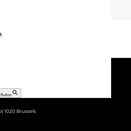
s
A
 Button
b) 1020 Brussels