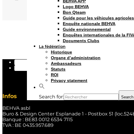
BEHVA APP
Logo BEHVA
Adresse :
Bon Qteam
Guide pour les véhicules agricole
GROTE STEENWEG 51 3400 LANDEN
Enquête nationale BEHVA
Guide environnemental
Enquêtes internationales de la FIV
Documents Clubs
La fédération
Historique
Organe d’administration
Suivre
Ambassadeurs
Suivre
Statuts
ROI
Privacy statement
Infos
Search for:
Search
BEHVA asbl
Buro & Design Center Esplanade 1 - Postbox 51 (loc.524
Banque : BE83 0012 6534 7115
TVA : BE 0435.957.689