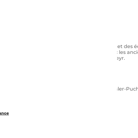
 des moteurs, des machines, des outils agricoles et des
tions et de la documentation, des contacts avec les anci
 mis principalement dans les marques IHC et Steyr.
 Harvester (IH) / McCormick / Steyr / Steyr-Daimler-Puch
ance