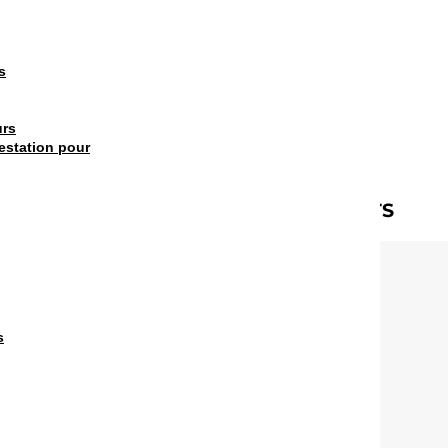
s
urs
estation pour
ne de contact : DOMINIQUE DRAELANTS
s