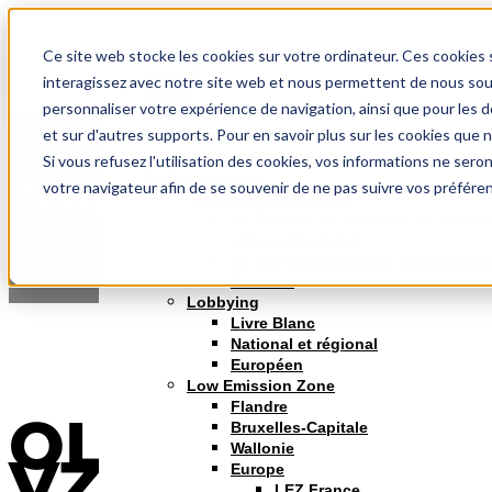
Ce site web stocke les cookies sur votre ordinateur. Ces cookies s
Accueil
interagissez avec notre site web et nous permettent de nous souve
Affiliés
personnaliser votre expérience de navigation, ainsi que pour les d
Clubs affiliés
et sur d'autres supports. Pour en savoir plus sur les cookies que n
Premium Partners
Professional Members
Si vous refusez l'utilisation des cookies, vos informations ne seront
Réglementation
CLUBS
votre navigateur afin de se souvenir de ne pas suivre vos préfére
Opinions de la BEHVA
Le Retrofit, ou convertir un ancêtr
voiture électrique
Le décret des zones à basse émis
Wallonie
Lobbying
Livre Blanc
National et régional
Européen
Low Emission Zone
Flandre
OLDTIMERCLU
Bruxelles-Capitale
Wallonie
VZW
Europe
LEZ France