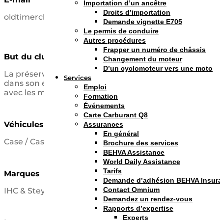
Importation d’un ancêtre
Droits d’importation
oldtimerclub.ihc.steyr@gmail.com
Demande vignette E705
Le permis de conduire
Autres procédures
Frapper un numéro de châssis
But du club
Changement du moteur
D’un cyclomoteur vers une moto
La préservation et la restauration de vieux tracteurs,
Services
dans son état original. Mais aussi l'échange d'informa
Emploi
avec les mêmes idées sont des objectifs. L'accent est
Formation
Événements
Carte Carburant Q8
Véhicules
Assurances
En général
Case / Case-ih / David-Brown / Deering / International
Brochure des services
BEHVA Assistance
World Daily Assistance
Tarifs
Marques
Demande d’adhésion BEHVA Insur
Contact Omnium
IHC & Steyr
Demandez un rendez-vous
Rapports d’expertise
Experts