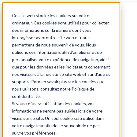
Ce site web stocke les cookies sur votre
Accueil
CLUBS
ordinateur. Ces cookies sont utilisés pour collecter
Assurance
des informations sur la manière dont vous
Devenir membre
interagissez avec notre site web et nous
Je suis une personne
permettent de nous souvenir de vous. Nous
Je suis un club
utilisons ces informations afin d'améliorer et de
Je suis un professionnel
personnaliser votre expérience de navigation, ainsi
Affiliés
que pour les données et les indicateurs concernant
Clubs affiliés
nos visiteurs à la fois sur ce site web et sur d'autres
Premium Partners
supports. Pour en savoir plus sur les cookies que
THE OLDIES
nous utilisons, consultez notre Politique de
Oldtimer Qualified Member
CARCLUB
confidentialité.
Professional Members
Si vous refusez l'utilisation des cookies, vos
Réglementation
informations ne seront pas suivies lors de votre
Lobbying
visite sur ce site. Un seul cookie sera utilisé dans
National et régional
BEHVA ID
votre navigateur afin de se souvenir de ne pas
Européen
224
suivre vos préférences.