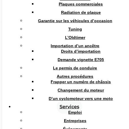
Plaques commerciales
Radiation de plaque
Garantie sur les véhicules d’occasion
Véhicules
Tuning
L’Oldtimer
Importation d’un ancêtre
Marques
Droits d’importation
alle merken
Demande vignette E705
Le permis de conduire
Langue
Autres procédures
Frapper un numéro de châssis
Dutch
Changement du moteur
D’un cyclomoteur vers une moto
Cotisation
Services
Emploi
€ 34€
Entreprises