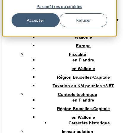
Low Emission Zone
Ville d’Anvers
Paramètres du cookies
Adresse
Ville de Gand
Hot news arrêt conseil d’état
Accepter
Refuser
SNEEUWKLOKJESLAAN 3
8400 OOSTENDE
Ville de Bruxelles-Capitale
Wallonie
Site web
Europe
http://www.theoldiescarclub.be
Fiscalité
en Flandre
en Wallonie
Téléphone
Région Bruxelles-Capitale
Taxation au KM pour les +3.5T
Contrôle technique
E-mail
en Flandre
info@theoldiescarclub.be
Région Bruxelles-Capitale
en Wallonie
Caractère historique
Immatriculation
But du club