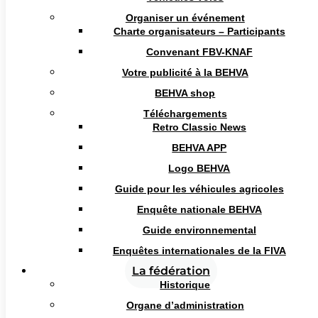
Suivre
Organiser un événement
Suivre
Charte organisateurs – Participants
Convenant FBV-KNAF
Votre publicité à la BEHVA
Infos
BEHVA shop
Téléchargements
BEHVA asbl
Retro Classic News
Buro & Design Center Esplanade 1 - Postbox 51
(loc.524b) 1020 Brussels
BEHVA APP
Banque : BE83 0012 6534 7115
Logo BEHVA
TVA : BE 0435.957.689
Guide pour les véhicules agricoles
Enquête nationale BEHVA
Contact
Guide environnemental
Enquêtes internationales de la FIVA
Tel :
02 377 13 46
Email :
sec@behva.be
La fédération
Historique
Du Lu à Je – 09-12 h et de 13 – 16 h
Organe d’administration
Le Ve
– 09-12 h