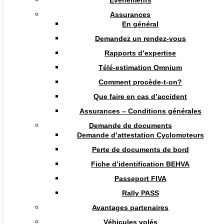
Événements
Personne de contact : Lesly De Nys
Assurances
En général

Demandez un rendez-vous
Numéro de téléphone :

Rapports d’expertise
Télé-estimation Omnium
Adresse email :
Comment procède-t-on?

info@theoldiescarclub.be
Que faire en cas d’accident
Numéro de GSM :
Assurances – Conditions générales

+32477775827
Demande de documents
Demande d’attestation Cyclomoteurs
Adresse :
Perte de documents de bord
Sneeuwklokjeslaan 3 8400 Oostende
Fiche d’identification BEHVA
Passeport FIVA
Rally PASS
Avantages partenaires
Véhicules volés